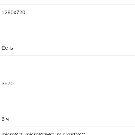
1280x720
Есть
3570
6 ч
microSD, microSDHC, microSDXC