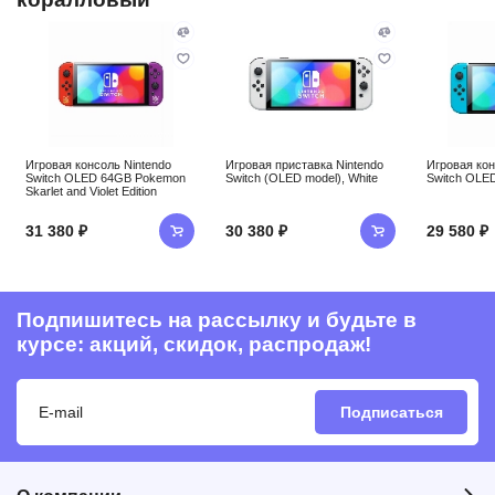
Игровая консоль Nintendo
Игровая приставка Nintendo
Игровая кон
Switch OLED 64GB Pokemon
Switch (OLED model), White
Switch OLE
Skarlet and Violet Edition
31 380 ₽
30 380 ₽
29 580 ₽
Подпишитесь на рассылку и будьте в
курсе: акций, скидок, распродаж!
Подписаться