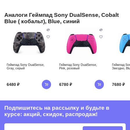
Аналоги Геймпад Sony DualSense, Cobalt
Blue ( кобальт), Blue, синий
Геймпад Sony DualSense,
Геймпад Sony DualSense,
Геймпад Son
Gray, серый
Pink, розовый
Звездно, Bl
6480 ₽
6780 ₽
7680 ₽
Подпишитесь на рассылку и будьте в
курсе: акций, скидок, распродаж!