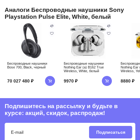
Аналоги Беспроводные наушники Sony
Playstation Pulse Elite, White, белый
Беспроводные наушники
Беспроводные наушники
Беспроводн
Bose 700, Black, черный
Nothing Ear (a) B162 True
Nothing Ear 
Wireless, White, белый
Wireless, Ye
70 027 480 ₽
9970 ₽
8880 ₽
Подпишитесь на рассылку и будьте в
курсе: акций, скидок, распродаж!
Подписаться