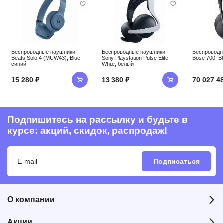
Беспроводные наушники
Беспроводные наушники
Беспроводн
Beats Solo 4 (MUW43), Blue,
Sony Playstation Pulse Elite,
Bose 700, B
синий
White, белый
15 280 ₽
13 380 ₽
70 027 4
Подпишитесь на рассылку и будьте в
курсе: акций, скидок, распродаж!
Подписаться
О компании
Акции