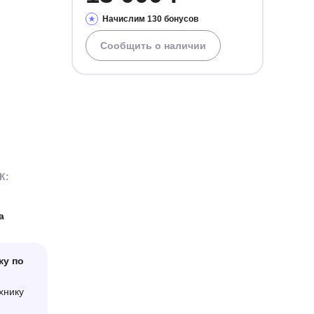
Начислим 130 бонусов
Сообщить о наличии
К:
а
ку по
хнику