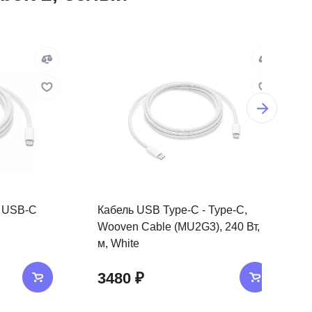
o USB-C
Кабель USB Type-C - Type-C,
Wooven Cable (MU2G3), 240 Вт, 2
м, White
3480 ₽