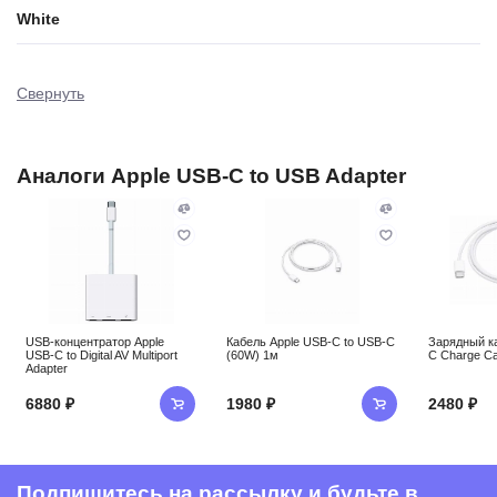
White
Свернуть
Аналоги Apple USB-C to USB Adapter
USB-концентратор Apple
Кабель Apple USB-C to USB-C
Зарядный к
USB-C to Digital AV Multiport
(60W) 1м
C Charge Ca
Adapter
6880 ₽
1980 ₽
2480 ₽
Подпишитесь на рассылку и будьте в