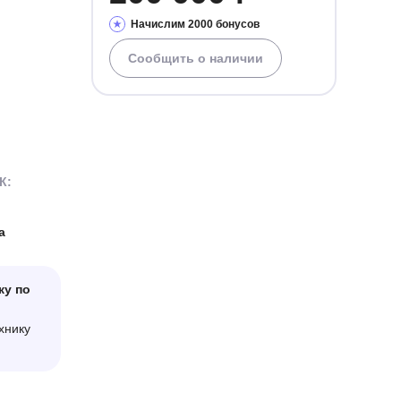
Начислим 2000 бонусов
Сообщить о наличии
К:
а
ку по
хнику