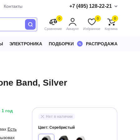
+7 (495) 128-22-21
Контакты
0
0
0
Сравнение
Аккаунт
Избранное
Корзина
Ы
ЭЛЕКТРОНИКА
ПОДБОРКИ
РАСПРОДАЖА
one Band, Silver
 1 год
Нет в наличии
Цвет:
Серебристый
овах
Есть
вызовах