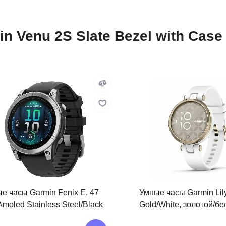
Venu 2S Slate Bezel with Case a
е часы Garmin Fenix E, 47
Умные часы Garmin Lily
Amoled Stainless Steel/Black
Gold/White, золотой/б