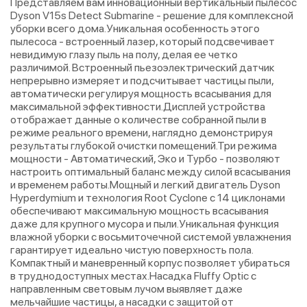
Представляем вам инновационный вертикальный пылесос
Dyson V15s Detect Submarine - решение для комплексной
уборки всего дома.Уникальная особенность этого
пылесоса - встроенный лазер, который подсвечивает
невидимую глазу пыль на полу, делая ее четко
различимой. Встроенный пьезоэлектрический датчик
непрерывно измеряет и подсчитывает частицы пыли,
автоматически регулируя мощность всасывания для
максимальной эффективности.Дисплей устройства
отображает данные о количестве собранной пыли в
режиме реального времени, наглядно демонстрируя
результаты глубокой очистки помещений.Три режима
мощности - Автоматический, Эко и Турбо - позволяют
настроить оптимальный баланс между силой всасывания
и временем работы.Мощный и легкий двигатель Dyson
Hyperdymium и технология Root Cyclone с 14 циклонами
обеспечивают максимальную мощность всасывания
даже для крупного мусора и пыли.Уникальная функция
влажной уборки с восьмиточечной системой увлажнения
гарантирует идеально чистую поверхность пола.
Компактный и маневренный корпус позволяет убираться
в труднодоступных местах.Насадка Fluffy Optic с
направленным световым лучом выявляет даже
мельчайшие частицы, а насадки с защитой от