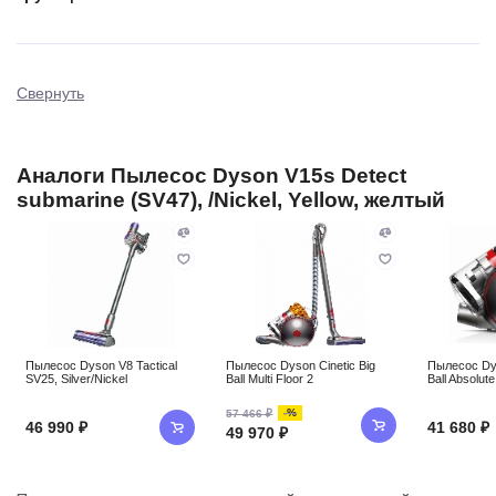
Свернуть
Аналоги Пылесос Dyson V15s Detect
submarine (SV47), /Nickel, Yellow, желтый
Пылесос Dyson V8 Tactical
Пылесос Dyson Cinetic Big
Пылесос Dys
SV25, Silver/Nickel
Ball Multi Floor 2
Ball Absolute
-%
57 466 ₽
46 990 ₽
41 680 ₽
49 970 ₽