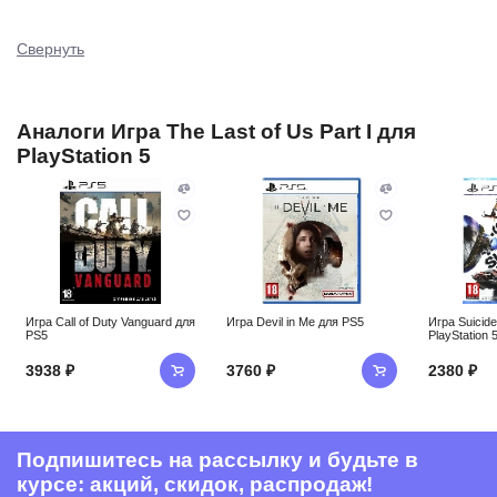
Свернуть
Аналоги Игра The Last of Us Part I для
PlayStation 5
Игра Call of Duty Vanguard для
Игра Devil in Me для PS5
Игра Suicid
PS5
PlayStation 
3938 ₽
3760 ₽
2380 ₽
Подпишитесь на рассылку и будьте в
курсе: акций, скидок, распродаж!