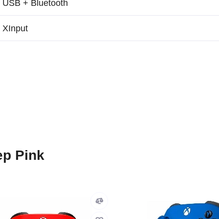
USB + Bluetooth
XInput
p Pink