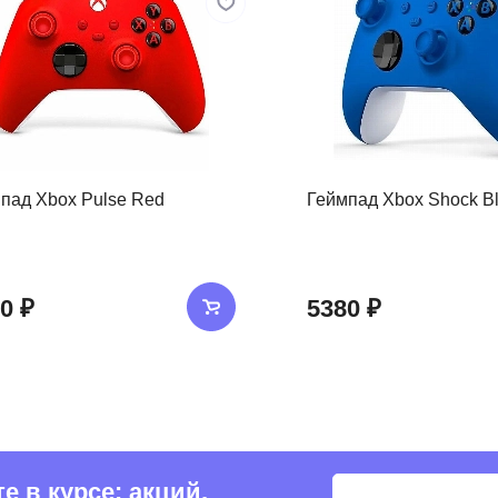
пад Xbox Pulse Red
Геймпад Xbox Shock B
0 ₽
5380 ₽
 в курсе: акций,