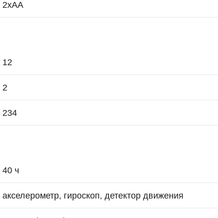
2xAA
12
2
234
40 ч
акселерометр, гироскоп, детектор движения