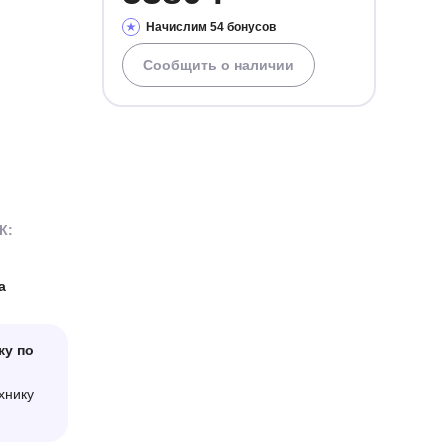
Начислим 54 бонусов
Сообщить о наличии
К:
а
ку по
хнику