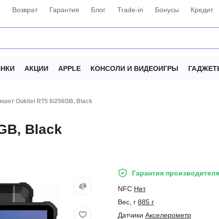
а
Возврат
Гарантия
Блог
Trade-in
Бонусы
Кредит
НКИ
АКЦИИ
APPLE
КОНСОЛИ И ВИДЕОИГРЫ
ГАДЖЕТ
ншет Oukitel RT5 8/256GB, Black
GB, Black
Гарантия производителя
NFC
Нет
Вес, г
885 г
Датчики
Акселерометр