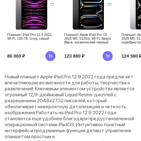
Планшет iPad Pro 12.9 2022,
Планшет Apple iPad Pro 13
Планшет App
Wi-Fi, 128 ГБ, Gray, серый
2025 M5, 512Gb, Wi-Fi, Space
2025 M5, 512
Black, космический черный
серебристы
80 000 ₽
123 880 ₽
124 580 
Новый планшет Apple iPad Pro 12.9 2022 года предлагает
впечатляющие возможности для работы, творчества и
развлечений. Ключевым элементом устройства является
огромный 12,9-дюймовый Liquid Retina-дисплей с
разрешением 2048x2732 пикселей, который
обеспечивает невероятную детализацию и четкость
изображения.Работать на iPad Pro 12.9 2022 года
становится еще удобнее благодаря предустановленной
операционной системе iPadOS. Интуитивно понятный
интерфейс и продуманные функции делают управление
планшетом простым и