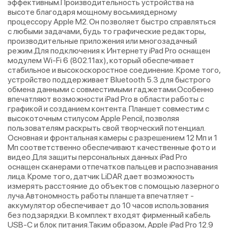
эффективным.Производительность устройства на
высоте благодаря мощному восьмиядерному
процессору Apple M2. Он позволяет быстро справляться
с любыми задачами, будь то графические редакторы,
производительные приложения или многозадачный
режим.Для подключения к Интернету iPad Pro оснащен
модулем Wi-Fi 6 (802.11ax), который обеспечивает
стабильное и высокоскоростное соединение. Кроме того,
устройство поддерживает Bluetooth 5.3 для быстрого
обмена данными с совместимыми гаджетами.Особенно
впечатляют возможности iPad Pro в области работы с
графикой и созданием контента. Планшет совместим с
высокоточным стилусом Apple Pencil, позволяя
пользователям раскрыть свой творческий потенциал.
Основная и фронтальная камеры с разрешением 12 Мп и 1
Мп соответственно обеспечивают качественные фото и
видео.Для защиты персональных данных iPad Pro
оснащен сканерами отпечатков пальцев и распознавания
лица. Кроме того, датчик LiDAR дает возможность
измерять расстояние до объектов с помощью лазерного
луча.Автономность работы планшета впечатляет -
аккумулятор обеспечивает до 10 часов использования
без подзарядки. В комплект входят фирменный кабель
USB-C и блок питания.Таким образом, Apple iPad Pro 12.9