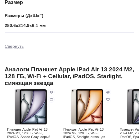
Размер
Размеры (ДхШхГ)
280.6x214.9x6.1 мм
Свернуть
Аналоги Планшет Apple iPad Air 13 2024 M2,
128 ГБ, Wi-Fi + Cellular, iPadOS, Starlight,
сияющая звезда
Планшет Apple iPad Air 13
Планшет Apple iPad Air 13
Планшет App
2024 M2, 128 ГБ, Wi-Fi,
2024 M2, 128 ГБ, Wi-Fi,
2024 M2, 256
iPadOS, Space Gray, серый
iPadOS, Starlight, сияющая
iPadOS, Spa