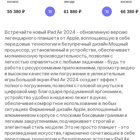
космос
звезда
космос
55 380 ₽
61 880 ₽
66 380 ₽
Встречайте новый iPad Air 2024 - обновленную версию
легендарного планшета от Apple, воплощающую в себе
передовые технологии и безупречный дизайн.Мощный
процессор, установленный в устройстве, обеспечивает
молниеносную производительность, позволяя с
легкостью справляться с любыми задачами - будь то
работа с ресурсоемкими приложениями, просмотр видео
в высоком качестве или погружение в увлекательные
игры.Большой экран iPad Air 2024 создает эффект
полного погружения, позволяя с головой окунуться в
цифровой мир. Благодаря продуманной эргономике,
устройство удобно и надежно лежит в руках,
обеспечивая комфортное использование в любых
ситуациях.Фирменный дизайн Apple, воплощенный в
алюминиевом корпусе с плоскими боковыми гранями и
легкими закруглениями, подчеркивает строгий и
элегантный стиль модели. Это не просто планшет - это
произведение искусства, гармонично сочетающее в себе
передовые технологии и безупречную эстетику.iPad Air