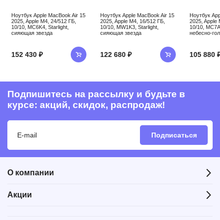
Ноутбук Apple MacBook Air 15
Ноутбук Apple MacBook Air 15
Ноутбук App
2025, Apple M4, 24/512 ГБ,
2025, Apple M4, 16/512 ГБ,
2025, Apple 
10/10, MC6K4, Starlight,
10/10, MW1K3, Starlight,
10/10, MC7A
сияющая звезда
сияющая звезда
небесно-го
152 430 ₽
122 680 ₽
105 880 
Подпишитесь на рассылку и будьте в
курсе: акций, скидок, распродаж!
Подписаться
О компании
Акции