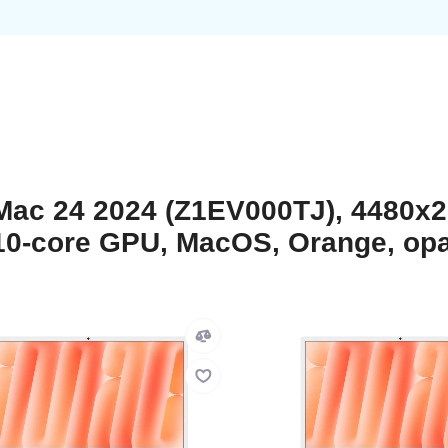
ac 24 2024 (Z1EV000TJ), 4480x2
,10-core GPU, MacOS, Orange, о