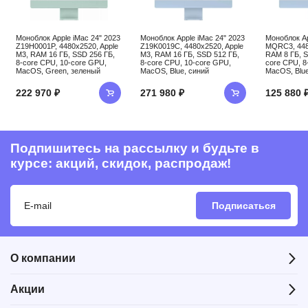
Моноблок Apple iMac 24" 2023
Моноблок Apple iMac 24" 2023
Моноблок Ap
Z19H0001P, 4480x2520, Apple
Z19K0019C, 4480x2520, Apple
MQRC3, 4480
M3, RAM 16 ГБ, SSD 256 ГБ,
M3, RAM 16 ГБ, SSD 512 ГБ,
RAM 8 ГБ, S
8-core CPU, 10-core GPU,
8-core CPU, 10-core GPU,
core CPU, 8
MacOS, Green, зеленый
MacOS, Blue, синий
MacOS, Blue
222 970 ₽
271 980 ₽
125 880 
Подпишитесь на рассылку и будьте в
курсе: акций, скидок, распродаж!
Подписаться
О компании
Акции