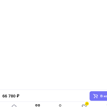
66 780 ₽
В к
0