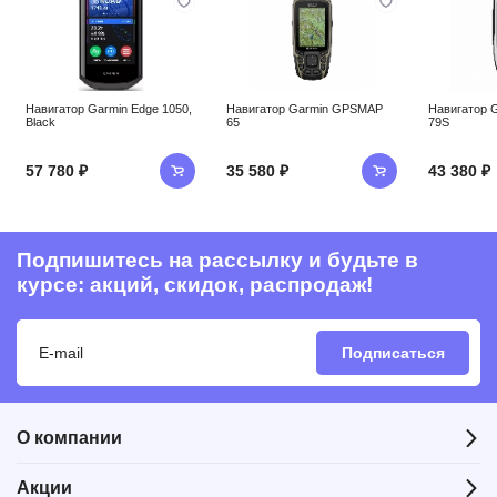
Навигатор Garmin Edge 1050,
Навигатор Garmin GPSMAP
Навигатор 
Black
65
79S
57 780 ₽
35 580 ₽
43 380 ₽
Подпишитесь на рассылку и будьте в
курсе: акций, скидок, распродаж!
Подписаться
О компании
Акции