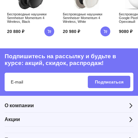
Беспроводные наушники
Беспроводные наушники
Беспроводн
Sennheiser Momentum 4
Sennheiser Momentum 4
Google Pixel
Wireless, Black
Wireless, White
Ореховый
20 880 ₽
20 980 ₽
9080 ₽
Подпишитесь на рассылку и будьте в
курсе: акций, скидок, распродаж!
Подписаться
О компании
Акции