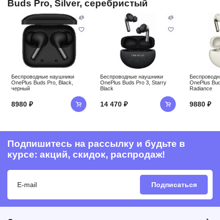
Buds Pro, Silver, серебристый
Беспроводные наушники
Беспроводные наушники
Беспроводн
OnePlus Buds Pro, Black,
OnePlus Buds Pro 3, Starry
OnePlus Bud
черный
Black
Radiance
8980 ₽
14 470 ₽
9880 ₽
Подпишитесь на рассылку и будьте в
курсе: акций, скидок, распродаж!
Подписаться