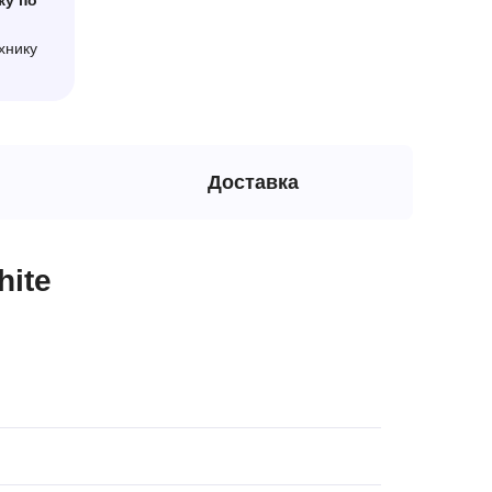
ку по
хнику
Доставка
hite