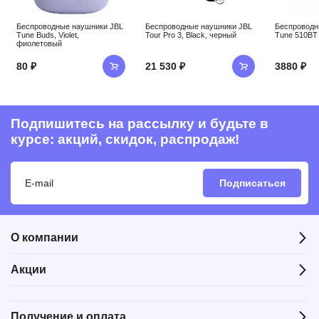
Беспроводные наушники JBL
Беспроводные наушники JBL
Беспроводн
Tune Buds, Violet,
Tour Pro 3, Black, черный
Tune 510BT 
фиолетовый
80 ₽
21 530 ₽
3880 ₽
Подпишитесь на рассылку и будьте в
курсе: акций, скидок, распродаж!
Подписаться
О компании
Акции
Получение и оплата