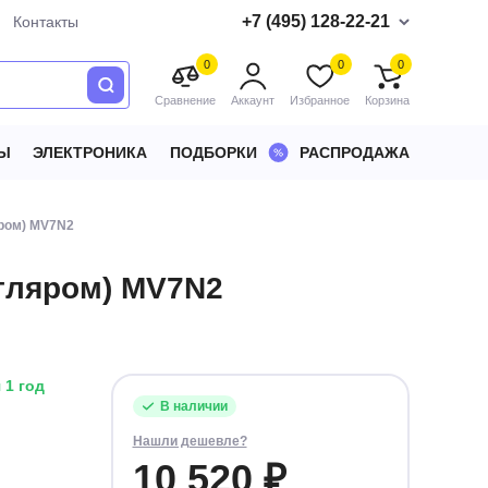
+7 (495) 128-22-21
Контакты
0
0
0
Сравнение
Аккаунт
Избранное
Корзина
Ы
ЭЛЕКТРОНИКА
ПОДБОРКИ
РАСПРОДАЖА
яром) MV7N2
тляром) MV7N2
 1 год
В наличии
Нашли дешевле?
10 520 ₽