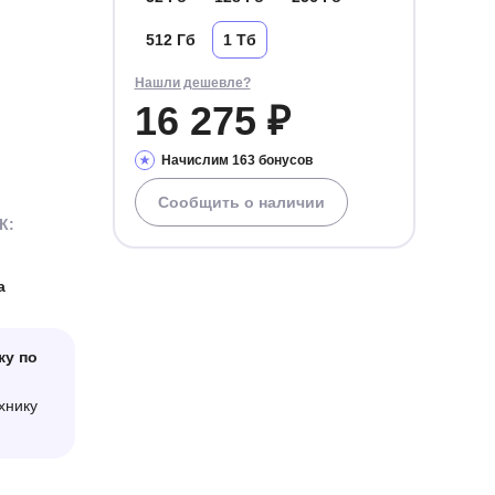
512 Гб
1 Тб
Нашли дешевле?
16 275 ₽
Начислим 163 бонусов
Сообщить о наличии
К:
а
ку по
хнику