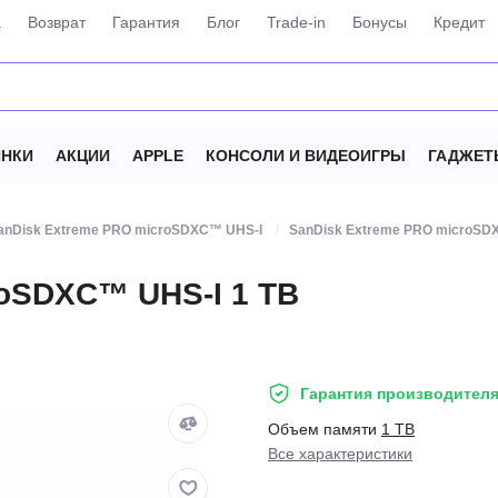
а
Возврат
Гарантия
Блог
Trade-in
Бонусы
Кредит
НКИ
АКЦИИ
APPLE
КОНСОЛИ И ВИДЕОИГРЫ
ГАДЖЕТ
anDisk Extreme PRO microSDXC™ UHS-I
SanDisk Extreme PRO microSD
roSDXC™ UHS-I 1 TB
Гарантия производителя
Объем памяти
1 TB
Все характеристики