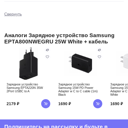
Свернуть
Аналоги Зарядное устройство Samsung
EPTA800NWEGRU 25W White + кабель
Зарядное устройство
Зарядное устройство
Зарядное у
Samsung EPTA220N 35W
Samsung 15W PD Power
Samsung 15
2Port USBC to A
Adapter w C to C cable (1m)
Adapter w C 
Black
White
2179 ₽
1690 ₽
1690 ₽
Подпишитесь на рассылку и будьте в