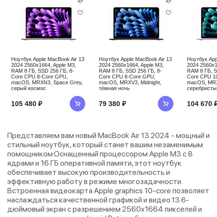
Ноутбук Apple MacBook Air 13
Ноутбук Apple MacBook Air 13
Ноутбук App
2024 2560x1664, Apple M3,
2024 2560x1664, Apple M3,
2024 2560x1
RAM 8 ГБ, SSD 256 ГБ, 8-
RAM 8 ГБ, SSD 256 ГБ, 8-
RAM 8 ГБ, S
Core CPU 8-Core GPU,
Core CPU 8-Core GPU,
Core CPU 1
macOS, MRXN3, Space Grey,
macOS, MRXV3, Midnight,
macOS, MRXQ
серый космос
тёмная ночь
серебристы
105 480 ₽
79 380 ₽
104 670 
Представляем вам новый MacBook Air 13 2024 - мощный и
стильный ноутбук, который станет вашим незаменимым
помощником.Оснащенный процессором Apple M3 с 8
ядрами и 16 ГБ оперативной памяти, этот ноутбук
обеспечивает высокую производительность и
эффективную работу в режиме многозадачности.
Встроенная видеокарта Apple graphics 10-core позволяет
наслаждаться качественной графикой и видео.13.6-
дюймовый экран с разрешением 2560x1664 пикселей и