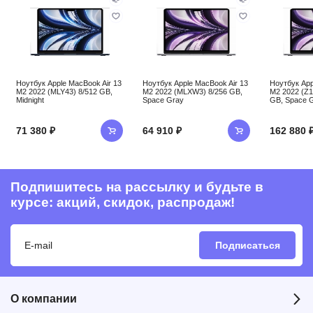
Ноутбук Apple MacBook Air 13
Ноутбук Apple MacBook Air 13
Ноутбук App
M2 2022 (MLY43) 8/512 GB,
M2 2022 (MLXW3) 8/256 GB,
M2 2022 (Z1
Midnight
Space Gray
GB, Space 
71 380 ₽
64 910 ₽
162 880 
Подпишитесь на рассылку и будьте в
курсе: акций, скидок, распродаж!
Подписаться
О компании