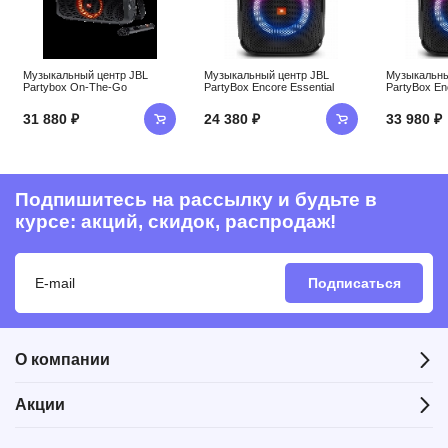
Музыкальный центр JBL
Музыкальный центр JBL
Музыкальны
Partybox On-The-Go
PartyBox Encore Essential
PartyBox En
31 880 ₽
24 380 ₽
33 980 ₽
Подпишитесь на рассылку и будьте в
курсе: акций, скидок, распродаж!
Подписаться
О компании
Акции